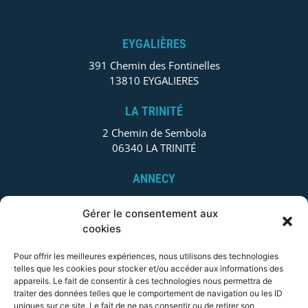
EYGALIÈRES
391 Chemin des Fontinelles
13810 EYGALIERES
LA TRINITÉ
2 Chemin de Sembola
06340 LA TRINITÉ
ANNECY
78 allée primavera Centre UBIDOCA, 18832 PRINGY
Gérer le consentement aux
74370 ANNECY
cookies
LYON
Pour offrir les meilleures expériences, nous utilisons des technologies
112 Boulevard des Belges
telles que les cookies pour stocker et/ou accéder aux informations des
appareils. Le fait de consentir à ces technologies nous permettra de
69006 LYON
traiter des données telles que le comportement de navigation ou les ID
uniques sur ce site. Le fait de ne pas consentir ou de retirer son