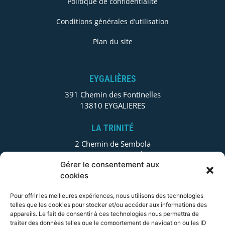
Politique de confidentialité
Conditions générales d’utilisation
Plan du site
EYGALIÈRES
391 Chemin des Fontinelles
13810 EYGALIERES
LA TRINITÉ
2 Chemin de Sembola
06340 LA TRINITÉ
Gérer le consentement aux
cookies
ANNECY
78 allée primavera Centre UBIDOCA, 18832 PRINGY
Pour offrir les meilleures expériences, nous utilisons des technologies
74370 ANNECY
telles que les cookies pour stocker et/ou accéder aux informations des
appareils. Le fait de consentir à ces technologies nous permettra de
traiter des données telles que le comportement de navigation ou les ID