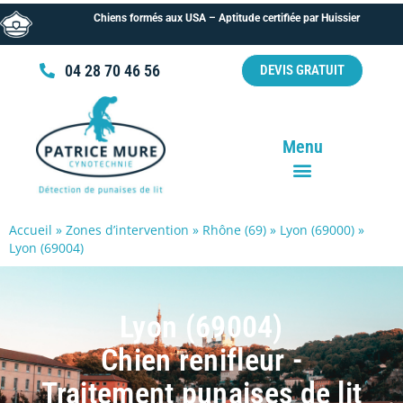
Chiens formés aux USA – Aptitude certifiée par Huissier
04 28 70 46 56
DEVIS GRATUIT
Menu
Accueil
»
Zones d’intervention
»
Rhône (69)
»
Lyon (69000)
»
Lyon (69004)
Lyon (69004)
Chien renifleur -
Traitement punaises de lit